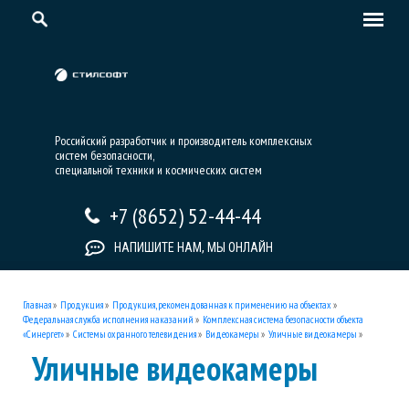
Российский разработчик и производитель комплексных
систем безопасности,
специальной техники и космических систем
+7 (8652) 52-44-44
НАПИШИТЕ НАМ, МЫ ОНЛАЙН
Главная
»
Продукция
»
Продукция, рекомендованная к применению на объектах
»
Федеральная служба исполнения наказаний
»
Комплексная система безопасности объекта
«Синергет»
»
Системы охранного телевидения
»
Видеокамеры
»
Уличные видеокамеры
»
Уличные видеокамеры