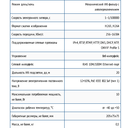
Режим день/ночь
Механический ИК-фильтр с
автопереключением
Скорость электронного затвора, с
1–1/100000
Формат сжатия изображения
Н.265, H.264
Скорость передачи, Kбит/с
256–16384
Поддерживаемые сетевые протоколы
IPv4, RTSP, RTMP, HTTP, DNS, DHCP, NTP,
ONVIF Profile S
Управление
Веб-интерфейс
Сетевой интерфейс
RJ45 10М/100М Ethernet-порт
Дальность ИК-подсветки, до, м
20
Напряжение электропитания постоянного
12±10%, PoE IEEE 802.3af (тип 1)
тока, В
Максимальная потребляемая мощность,
10
не более, Вт
Диапазон рабочих температур, °С
от –40 до +50
Габаритные размеры, не более, мм
205х75х75
Масса, не более, кг
0,5