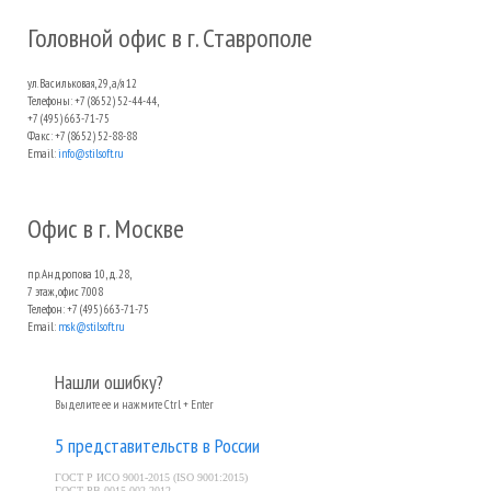
Головной офис в г. Ставрополе
ул. Васильковая, 29, а/я 12
Телефоны: +7 (8652) 52-44-44,
+7 (495) 663-71-75
Факс: +7 (8652) 52-88-88
Email:
info@stilsoft.ru
Офис в г. Москве
пр. Андропова 10, д. 28,
7 этаж, офис 7.008
Телефон: +7 (495) 663-71-75
Email:
msk@stilsoft.ru
Нашли ошибку?
Выделите ее и нажмите Ctrl + Enter
5 представительств в России
ГОСТ Р ИСО 9001-2015 (ISO 9001:2015)
ГОСТ РВ 0015-002-2012