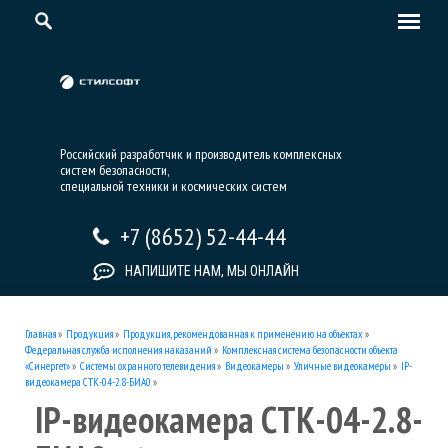
Российский разработчик и производитель комплексных
систем безопасности,
специальной техники и космических систем
+7 (8652) 52-44-44
НАПИШИТЕ НАМ, МЫ ОНЛАЙН
Главная
»
Продукция
»
Продукция, рекомендованная к применению на объектах
»
Федеральная служба исполнения наказаний
»
Комплексная система безопасности объекта
«Синергет»
»
Системы охранного телевидения
»
Видеокамеры
»
Уличные видеокамеры
»
IP-
видеокамера СТК-04-2.8-БИА0
»
IP-видеокамера СТК-04-2.8-