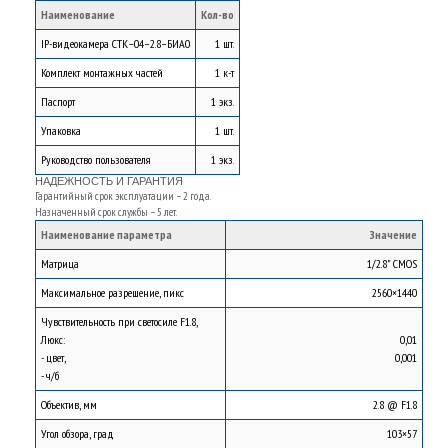
Наименование
Кол-во
IP-видеокамера СТК–04–2.8–БИА0
1 шт.
Комплект монтажных частей
1 к-т
Паспорт
1 экз.
Упаковка
1 шт.
Руководство пользователя
1 экз.
НАДЕЖНОСТЬ И ГАРАНТИЯ
Гарантийный срок эксплуатации – 2 года.
Назначенный срок службы – 5 лет.
Наименование параметра
Значение
Матрица
1/2.8" CMOS
Максимальное разрешение, пикс
2560×1440
Чувствительность при светосиле F1.8,
Люкс:
0,01
- цвет,
0,001
- ч/б
Объектив, мм
2.8 @ F1.8
Угол обзора, град
103×57